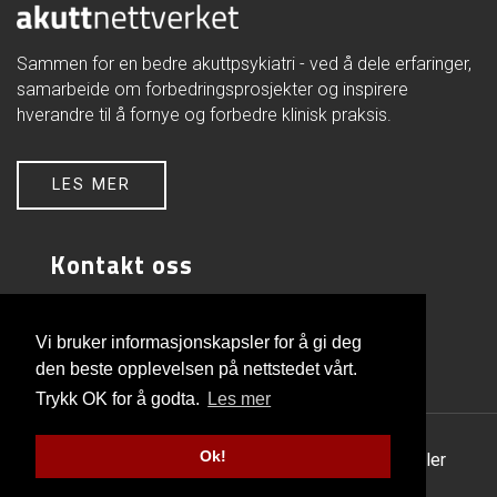
Sammen for en bedre akuttpsykiatri - ved å dele erfaringer,
samarbeide om forbedringsprosjekter og inspirere
hverandre til å fornye og forbedre klinisk praksis.
LES MER
Kontakt oss
Akuttnettverket
FOU-avd. psykisk helsevern
Vi bruker informasjonskapsler for å gi deg
Akershus universitetssykehus
den beste opplevelsen på nettstedet vårt.
1478 Lørenskog
Trykk OK for å godta.
Les mer
Ok!
© Copyright 2026 |
Personvern og informasjonskapsler
Utviklet av Netlab
|
Publiseres i eRedaktør