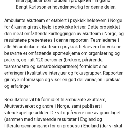
intervjuguider som brukes i prosjektet i England.
Bengt Karlsson er hovedansvarlig for denne delen.
Ambulante akutteam er etablert i psykisk helsevern i Norge
for å kunne gi rask hjelp i psykiske kriser. Dette prosjektet
den mest omfattende kartleggingen av akutteam i Norge, og
resultatene presenteres i denne rapporten. Teamlederne i
alle 56 ambulante akutteam i psykisk helsevern for voksne
besvarte et omfattende spørreskjema om organisering og
praksis, og i alt 120 personer (brukere, pårørende,
teamansatte og samarbeidspartnere) formidlet sine
erfaringer i kvalitative intervjuer og fokusgrupper. Rapporten
gir mye informasjon og viser en god del variasjon i praksis
og erfaringer.
Resultatene vil bli formidlet til ambulante akutteam,
Akuttnettverket og andre i Norge, samt publisert i
vitenskapelige artikler. De vil også være noe av grunnlaget
(sammen med tilsvarende resultater i England og
litteraturgjennomgang) for en prosess i England (der vi skal