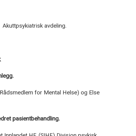
Akuttpsykiatrisk avdeling.
:
nlegg.
 (Rådsmedlem for Mental Helse) og Else
dret pasientbehandling.
t Innlandet HF, (SIHF) Divisjon psykisk