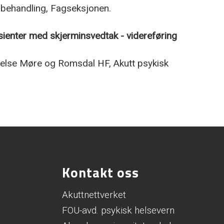
usbehandling, Fagseksjonen.
sienter med skjerminsvedtak - videreføring
 Helse Møre og Romsdal HF, Akutt psykisk
Kontakt oss
Akuttnettverket
FOU-avd. psykisk helsevern