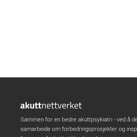
Sammen for en bedre akuttpsykiatri - ved å del
samarbeide om forbedringsprosjekter og inspi