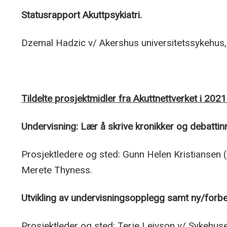
Statusrapport Akuttpsykiatri.
Dzemal Hadzic v/ Akershus universitetssykehus, 
Tildelte prosjektmidler fra Akuttnettverket i 2021
Undervisning: Lær å skrive kronikker og debattin
Prosjektledere og sted: Gunn Helen Kristiansen
Merete Thyness.
Utvikling av undervisningsopplegg samt ny/forbe
Prosjektleder og sted: Terje Leivson v/ Sykehuse