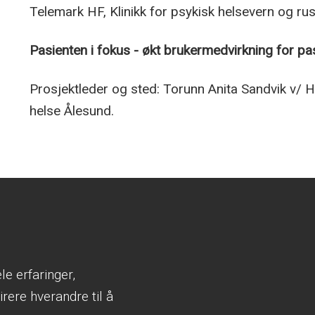
Telemark HF, Klinikk for psykisk helsevern og r
Pasienten i fokus - økt brukermedvirkning for pa
Prosjektleder og sted: Torunn Anita Sandvik v/
helse Ålesund.
e erfaringer,
rere hverandre til å