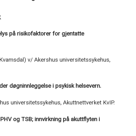
:
s på risikofaktorer for gjentatte
 Kvamsdal) v/ Akershus universitetssykehus,
er døgninnleggelse i psykisk helsevern.
hus universitetssykehus, Akuttnettverket KvIP.
l PHV og TSB; innvirkning på akuttflyten i